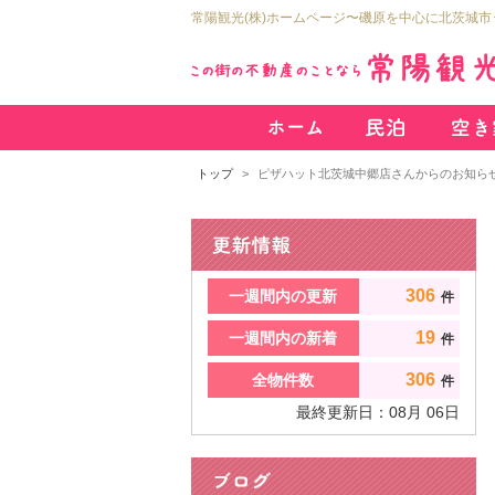
常陽観光(株)ホームページ〜磯原を中心に北茨城
トップ
ピザハット北茨城中郷店さんからのお知らせ 
306
一週間内の更新
件
19
一週間内の新着
件
306
全物件数
件
最終更新日：
08
月
06
日