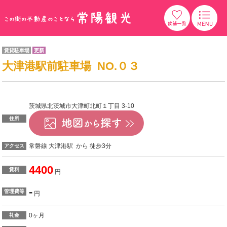
賃貸駐車場
更新
大津港駅前駐車場 NO.０３
茨城県北茨城市大津町北町１丁目 3-10
住所
常磐線 大津港駅 から 徒歩3分
アクセス
4400
賃料
円
-
管理費等
円
0ヶ月
礼金