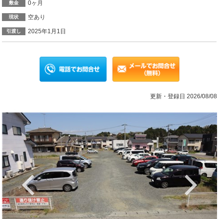
0ヶ月
敷金
空あり
現状
2025年1月1日
引渡し
更新・登録日 2026/08/08
Previous
Ne