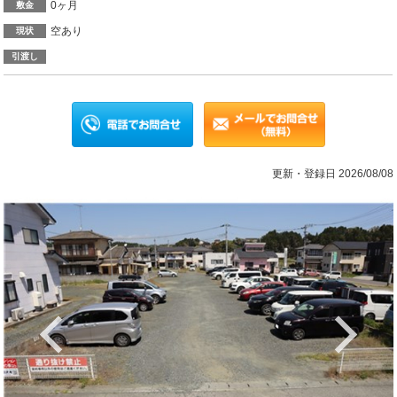
0ヶ月
敷金
空あり
現状
引渡し
更新・登録日 2026/08/08
Previous
Ne