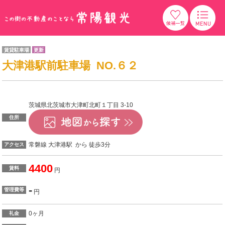
賃貸駐車場
更新
大津港駅前駐車場 NO.６２
茨城県北茨城市大津町北町１丁目 3-10
住所
常磐線 大津港駅 から 徒歩3分
アクセス
4400
賃料
円
-
管理費等
円
0ヶ月
礼金