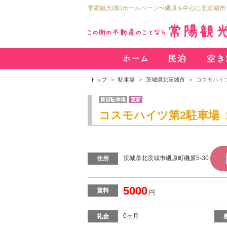
常陽観光(株)ホームページ〜磯原を中心に北茨城
トップ
駐車場
茨城県北茨城市
コスモハイ
賃貸駐車場
更新
コスモハイツ第2駐車場 
茨城県北茨城市磯原町磯原5-30
住所
5000
賃料
円
0ヶ月
礼金