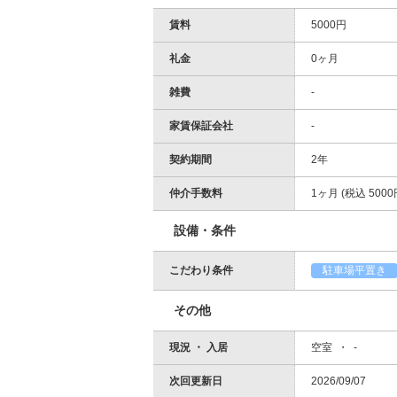
賃料
5000円
礼金
0ヶ月
雑費
-
家賃保証会社
-
契約期間
2年
仲介手数料
1ヶ月 (税込 5000
設備・条件
こだわり条件
駐車場平置き
その他
現況 ・ 入居
空室 ・ -
次回更新日
2026/09/07