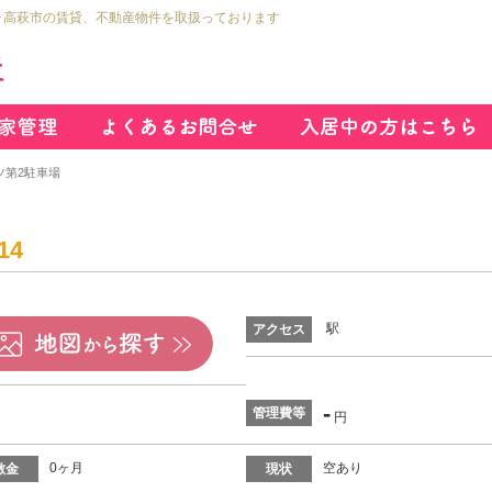
市･高萩市の賃貸、不動産物件を取扱っております
ツ第2駐車場
14
駅
アクセス
-
管理費等
円
0ヶ月
空あり
敷金
現状