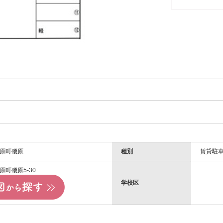
原町磯原
種別
賃貸駐
町磯原5-30
学校区