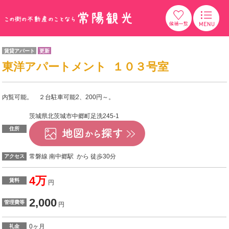
賃貸アパート
更新
東洋アパートメント １０３号室
内覧可能。 ２台駐車可能2、200円～。
茨城県北茨城市中郷町足洗245-1
住所
常磐線 南中郷駅 から 徒歩30分
アクセス
4万
賃料
円
2,000
管理費等
円
0ヶ月
礼金