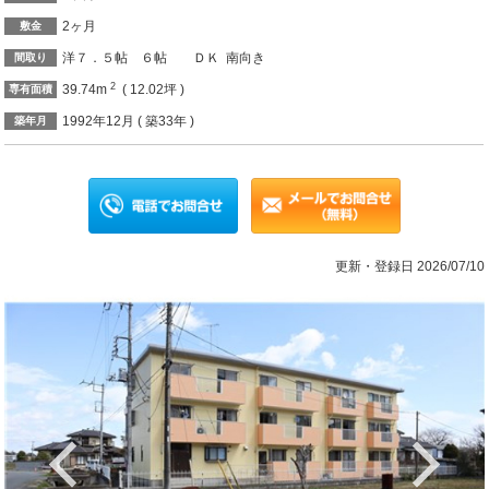
2ヶ月
敷金
洋７．５帖 ６帖 ＤＫ 南向き
間取り
2
39.74m
( 12.02坪 )
専有面積
1992年12月 ( 築33年 )
築年月
更新・登録日 2026/07/10
Previous
Ne