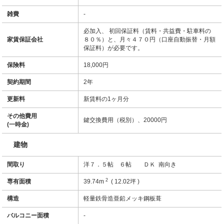
雑費
-
必加入、 初回保証料（賃料・共益費・駐車料の
家賃保証会社
８０％）と、月々４７０円（口座自動振替・月額
保証料）が必要です。
保険料
18,000円
契約期間
2年
更新料
新賃料の1ヶ月分
その他費用
鍵交換費用（税別）、20000円
(一時金)
建物
間取り
洋７．５帖 ６帖 ＤＫ 南向き
2
専有面積
39.74m
( 12.02坪 )
構造
軽量鉄骨造亜鉛メッキ鋼板葺
バルコニー面積
-