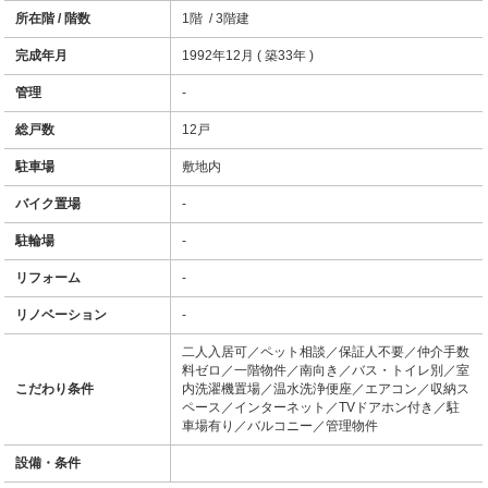
所在階 / 階数
1階 / 3階建
完成年月
1992年12月 ( 築33年 )
管理
-
総戸数
12戸
駐車場
敷地内
バイク置場
-
駐輪場
-
リフォーム
-
リノベーション
-
二人入居可／ペット相談／保証人不要／仲介手数
料ゼロ／一階物件／南向き／バス・トイレ別／室
こだわり条件
内洗濯機置場／温水洗浄便座／エアコン／収納ス
ペース／インターネット／TVドアホン付き／駐
車場有り／バルコニー／管理物件
設備・条件