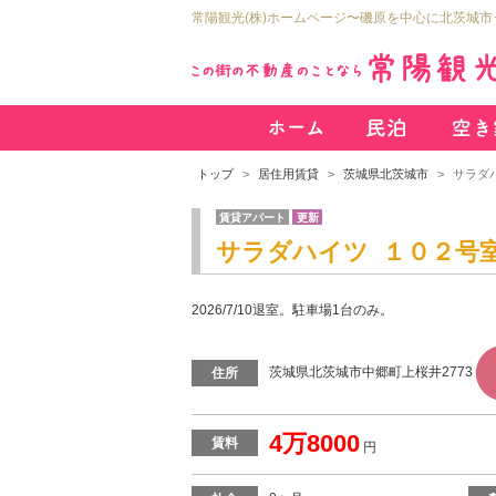
常陽観光(株)ホームページ〜磯原を中心に北茨城
トップ
居住用賃貸
茨城県北茨城市
サラダ
賃貸アパート
更新
サラダハイツ １０２号
2026/7/10退室。駐車場1台のみ。
茨城県北茨城市中郷町上桜井2773
住所
4万8000
賃料
円