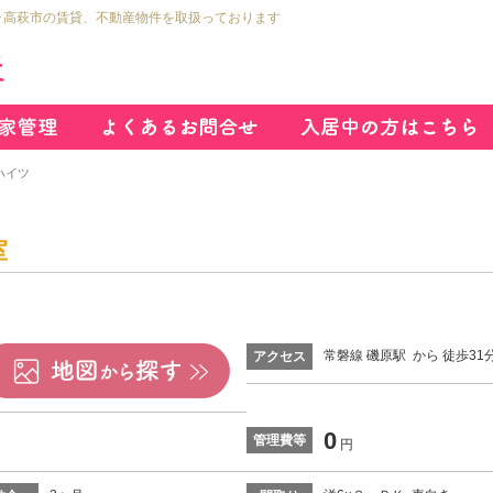
市･高萩市の賃貸、不動産物件を取扱っております
ハイツ
室
常磐線 磯原駅 から 徒歩31
アクセス
0
管理費等
円