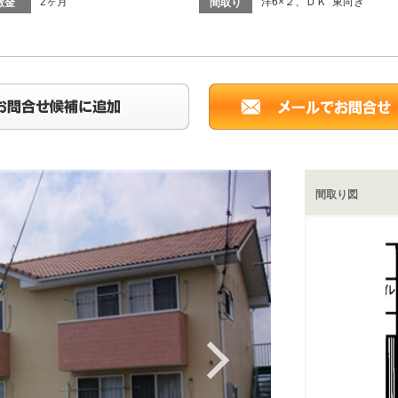
2ヶ月
洋6×２、ＤＫ 東向き
敷金
間取り
間取り図
Next