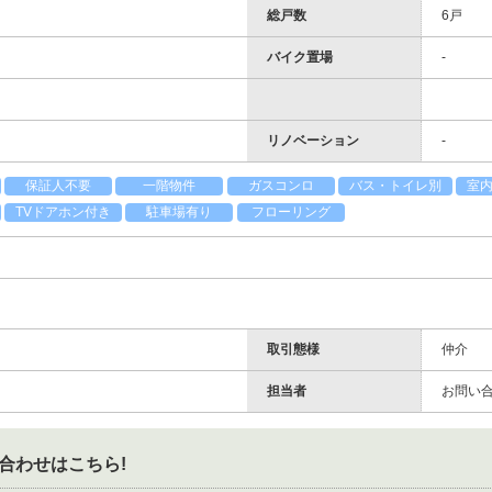
総戸数
6戸
バイク置場
-
リノベーション
-
保証人不要
一階物件
ガスコンロ
バス・トイレ別
室
TVドアホン付き
駐車場有り
フローリング
取引態様
仲介
担当者
お問い
合わせはこちら!