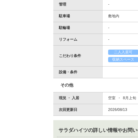
管理
-
駐車場
敷地内
駐輪場
-
リフォーム
-
二人入居可
こだわり条件
収納スペース
設備・条件
その他
現況 ・ 入居
空室 ・ 8月上旬
次回更新日
2026/08/13
サラダハイツ
の詳しい情報やお問い