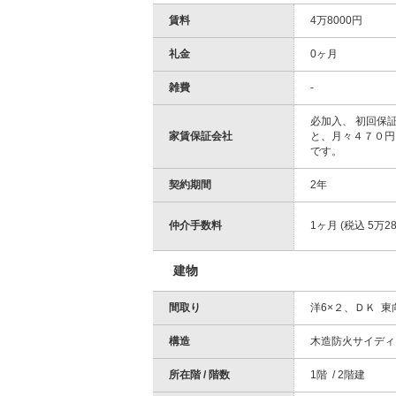
賃料
4万8000円
礼金
0ヶ月
雑費
-
必加入、 初回保
家賃保証会社
と、月々４７０円
です。
契約期間
2年
仲介手数料
1ヶ月 (税込 5万28
建物
間取り
洋6×２、ＤＫ 東
構造
木造防火サイディ
所在階 / 階数
1階 / 2階建