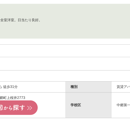
。全室洋室。日当たり良好。
ら 徒歩31分
種別
賃貸ア
郷町上桜井2773
学校区
中郷第一