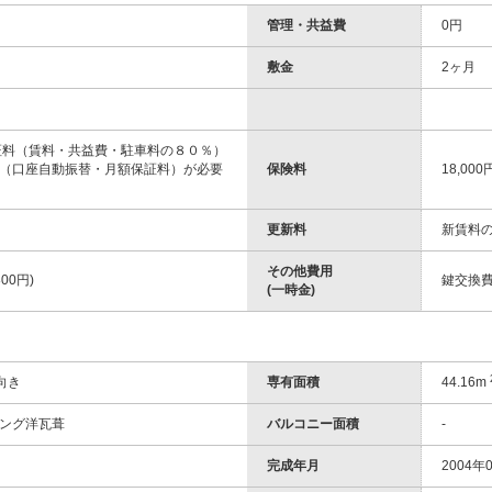
管理・共益費
0円
敷金
2ヶ月
証料（賃料・共益費・駐車料の８０％）
（口座自動振替・月額保証料）が必要
保険料
18,000
更新料
新賃料の
その他費用
00円)
鍵交換費
(一時金)
向き
専有面積
44.16m
ング洋瓦葺
バルコニー面積
-
完成年月
2004年0