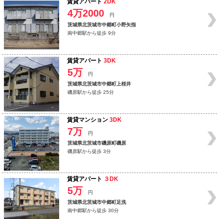
賃貸アパート
2DK
4万2000
円
茨城県北茨城市中郷町小野矢指
南中郷駅から徒歩 9分
賃貸アパート
3DK
5万
円
茨城県北茨城市中郷町上桜井
磯原駅から徒歩 25分
賃貸マンション
3DK
7万
円
茨城県北茨城市磯原町磯原
磯原駅から徒歩 3分
賃貸アパート
３DK
5万
円
茨城県北茨城市中郷町足洗
南中郷駅から徒歩 30分