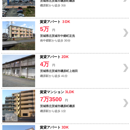
茨城県北茨城市磯原町磯原
磯原駅から徒歩 3分
賃貸アパート
３DK
5万
円
茨城県北茨城市中郷町足洗
南中郷駅から徒歩 30分
賃貸アパート
2DK
4万
円
茨城県北茨城市磯原町上相田
磯原駅から徒歩 41分
賃貸マンション
3LDK
7万3500
円
茨城県北茨城市磯原町磯原
磯原駅から徒歩 1分
賃貸アパート
3DK