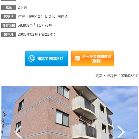
2ヶ月
敷金
洋室（6帖×２）ＬＤＫ 南向き
間取り
2
58.809m
( 17.78坪 )
専有面積
2005年02月 ( 築21年 )
築年月
更新・登録日 2026/08/07
Previous
Ne