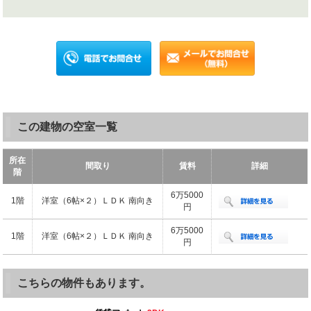
この建物の空室一覧
所在
間取り
賃料
詳細
階
6万5000
1階
洋室（6帖×２）ＬＤＫ 南向き
円
6万5000
1階
洋室（6帖×２）ＬＤＫ 南向き
円
こちらの物件もあります。