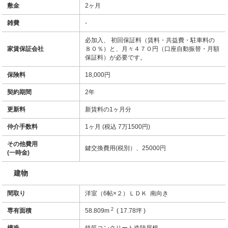
敷金
2ヶ月
雑費
-
必加入、 初回保証料（賃料・共益費・駐車料の
家賃保証会社
８０％）と、月々４７０円（口座自動振替・月額
保証料）が必要です。
保険料
18,000円
契約期間
2年
更新料
新賃料の1ヶ月分
仲介手数料
1ヶ月 (税込 7万1500円)
その他費用
鍵交換費用(税別）、25000円
(一時金)
建物
間取り
洋室（6帖×２）ＬＤＫ 南向き
2
専有面積
58.809m
( 17.78坪 )