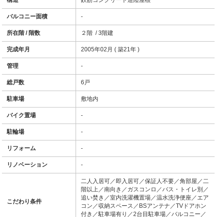
構造
鉄筋コンクリート造陸屋根
バルコニー面積
-
所在階 / 階数
２階 / 3階建
完成年月
2005年02月 ( 築21年 )
管理
-
総戸数
6戸
駐車場
敷地内
バイク置場
-
駐輪場
-
リフォーム
-
リノベーション
-
二人入居可／即入居可／保証人不要／角部屋／二
階以上／南向き／ガスコンロ／バス・トイレ別／
追い焚き／室内洗濯機置場／温水洗浄便座／エア
こだわり条件
コン／収納スペース／BSアンテナ／TVドアホン
付き／駐車場有り／2台目駐車場／バルコニー／