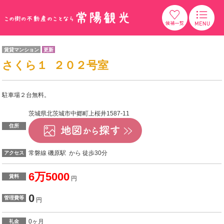
賃貸マンション
更新
さくら１ ２０２号室
駐車場２台無料。
茨城県北茨城市中郷町上桜井1587-11
住所
常磐線 磯原駅 から 徒歩30分
アクセス
6万5000
賃料
円
0
管理費等
円
0ヶ月
礼金