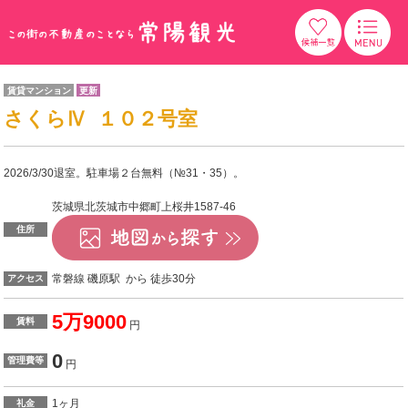
賃貸マンション
更新
さくらⅣ １０２号室
2026/3/30退室。駐車場２台無料（№31・35）。
茨城県北茨城市中郷町上桜井1587-46
住所
常磐線 磯原駅 から 徒歩30分
アクセス
5万9000
賃料
円
0
管理費等
円
1ヶ月
礼金