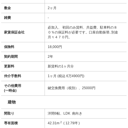
敷金
2ヶ月
雑費
-
必加入、 初回のみ賃料、共益費、駐車料の８
家賃保証会社
０％の保証料が必要です。口座自動振替､別途
月々４７０円。
保険料
18,000円
契約期間
2年
更新料
新賃料の1ヶ月分
仲介手数料
1ヶ月 (税込 6万4900円)
その他費用
鍵交換費用（税別）、25000円
(一時金)
建物
間取り
洋間6帖、LDK 南向き
2
専有面積
42.31m
( 12.79坪 )