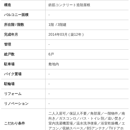
構造
鉄筋コンクリート造陸屋根
バルコニー面積
-
所在階 / 階数
1階 / 3階建
完成年月
2014年03月 ( 築12年 )
管理
-
総戸数
6戸
駐車場
敷地内
バイク置場
-
駐輪場
-
リフォーム
-
リノベーション
-
二人入居可／保証人不要／角部屋／一階物件／南
向き／ガスコンロ／バス・トイレ別／追い焚き／
こだわり条件
室内洗濯機置場／温水洗浄便座／浴室乾燥機／エ
アコン／収納スペース／BSアンテナ／TVドアホ