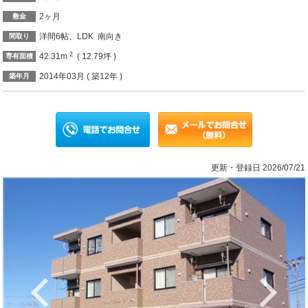
2ヶ月
敷金
洋間6帖、LDK 南向き
間取り
2
42.31m
( 12.79坪 )
専有面積
2014年03月 ( 築12年 )
築年月
更新・登録日 2026/07/21
Previous
Ne