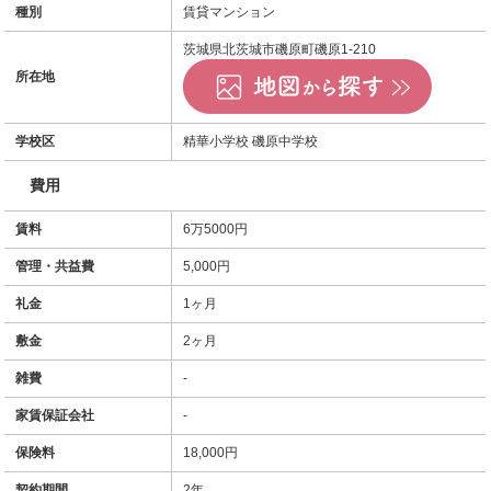
種別
賃貸マンション
茨城県北茨城市磯原町磯原1-210
所在地
学校区
精華小学校 磯原中学校
費用
賃料
6万5000円
管理・共益費
5,000円
礼金
1ヶ月
敷金
2ヶ月
雑費
-
家賃保証会社
-
保険料
18,000円
契約期間
2年