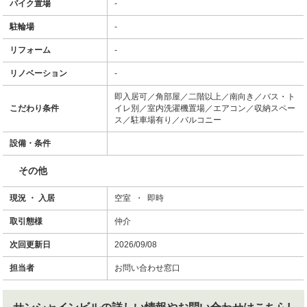
バイク置場
-
駐輪場
-
リフォーム
-
リノベーション
-
即入居可／角部屋／二階以上／南向き／バス・ト
こだわり条件
イレ別／室内洗濯機置場／エアコン／収納スペー
ス／駐車場有り／バルコニー
設備・条件
その他
現況 ・ 入居
空室 ・ 即時
取引態様
仲介
次回更新日
2026/09/08
担当者
お問い合わせ窓口