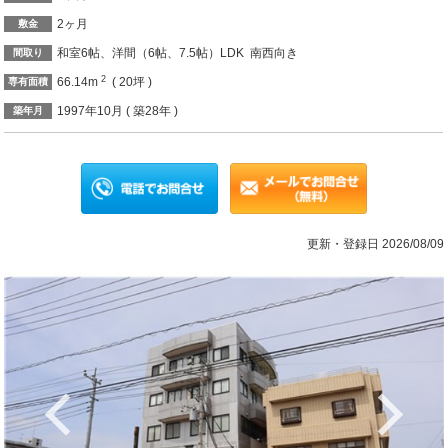
2ヶ月
敷金
和室6帖、洋間（6帖、7.5帖）LDK 南西向き
間取り
2
66.14m
( 20坪 )
専有面積
1997年10月 ( 築28年 )
築年月
更新・登録日 2026/08/09
Previous
Ne