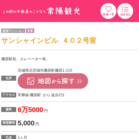
賃貸マンション
更新
サンシャインビル ４０２号室
磯原駅前。エレベーター有。
茨城県北茨城市磯原町磯原1-210
住所
常磐線 磯原駅 から 徒歩2分
アクセス
6万5000
賃料
円
5,000
管理費等
円
1ヶ月
礼金