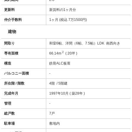
更新料
新賃料の1ヶ月分
仲介手数料
1ヶ月 (税込 7万1500円)
建物
間取り
和室6帖、洋間（6帖、7.5帖）LDK 南西向き
2
専有面積
66.14m
( 20坪 )
構造
鉄骨ALC板葺
バルコニー面積
-
所在階 / 階数
4階 / 5階建
完成年月
1997年10月 ( 築28年 )
管理
-
総戸数
7戸
駐車場
敷地内