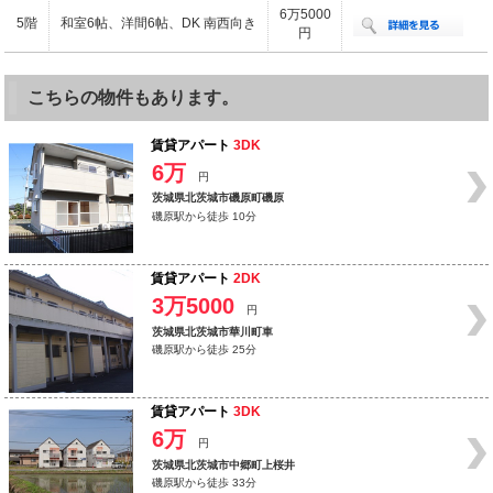
6万5000
5階
和室6帖、洋間6帖、DK 南西向き
円
こちらの物件もあります。
賃貸アパート
3DK
6万
円
茨城県北茨城市磯原町磯原
磯原駅から徒歩 10分
賃貸アパート
2DK
3万5000
円
茨城県北茨城市華川町車
磯原駅から徒歩 25分
賃貸アパート
3DK
6万
円
茨城県北茨城市中郷町上桜井
磯原駅から徒歩 33分