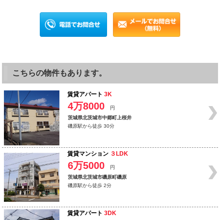
こちらの物件もあります。
賃貸アパート
3K
4万8000
円
茨城県北茨城市中郷町上桜井
磯原駅から徒歩 30分
賃貸マンション
３LDK
6万5000
円
茨城県北茨城市磯原町磯原
磯原駅から徒歩 2分
賃貸アパート
3DK