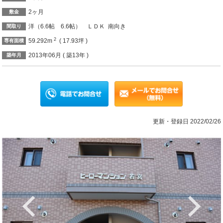
2ヶ月
敷金
洋（6.6帖 6.6帖） ＬＤＫ 南向き
間取り
2
59.292m
( 17.93坪 )
専有面積
2013年06月 ( 築13年 )
築年月
更新・登録日 2022/02/26
Previous
Ne