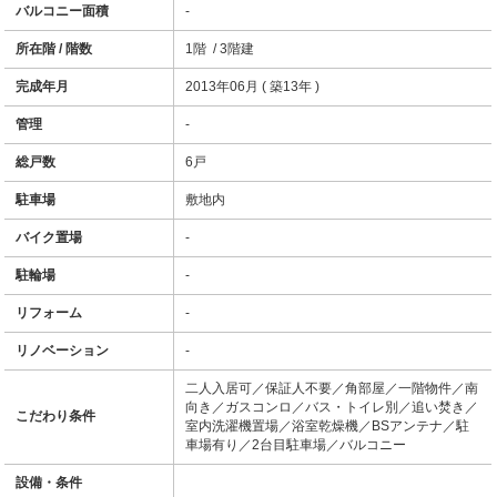
バルコニー面積
-
所在階 / 階数
1階 / 3階建
完成年月
2013年06月 ( 築13年 )
管理
-
総戸数
6戸
駐車場
敷地内
バイク置場
-
駐輪場
-
リフォーム
-
リノベーション
-
二人入居可／保証人不要／角部屋／一階物件／南
向き／ガスコンロ／バス・トイレ別／追い焚き／
こだわり条件
室内洗濯機置場／浴室乾燥機／BSアンテナ／駐
車場有り／2台目駐車場／バルコニー
設備・条件