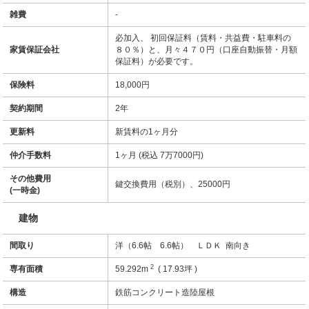
雑費
-
必加入、 初回保証料（賃料・共益費・駐車料の
家賃保証会社
８０％）と、月々４７０円（口座自動振替・月額
保証料）が必要です。
保険料
18,000円
契約期間
2年
更新料
新賃料の1ヶ月分
仲介手数料
1ヶ月 (税込 7万7000円)
その他費用
鍵交換費用（税別）、25000円
(一時金)
建物
間取り
洋（6.6帖 6.6帖） ＬＤＫ 南向き
2
専有面積
59.292m
( 17.93坪 )
構造
鉄筋コンクリート造陸屋根