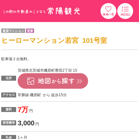
賃貸マンション
更新
ヒーローマンション若宮 101号室
駐車場２台無料。
茨城県北茨城市磯原町豊田2丁目 15
住所
常磐線 磯原駅 から 徒歩15分
アクセス
7万
賃料
円
3,000
管理費等
円
1ヶ月
礼金