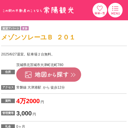
賃貸アパート
更新
メゾンソレーユＢ ２０１
2025/6/27退室。駐車場２台無料。
茨城県北茨城市大津町北町780
住所
常磐線 大津港駅 から 徒歩12分
アクセス
4万2000
賃料
円
3,000
管理費等
円
0ヶ月
礼金