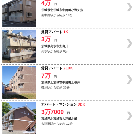
4万
円
茨城県北茨城市中郷町小野矢指
南中郷駅から徒歩 10分
賃貸アパート
1K
3万
円
茨城県高萩市安良川
高萩駅から徒歩 8分
賃貸アパート
2LDK
7万
円
茨城県北茨城市中郷町上桜井
磯原駅から徒歩 30分
アパート・マンション
3DK
3万7000
円
茨城県北茨城市大津町北町
大津港駅から徒歩 12分