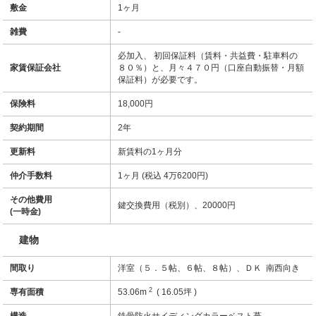
敷金
1ヶ月
雑費
-
必加入、 初回保証料（賃料・共益費・駐車料の
家賃保証会社
８０％）と、月々４７０円（口座自動振替・月額
保証料）が必要です。
保険料
18,000円
契約期間
2年
更新料
新賃料の1ヶ月分
仲介手数料
1ヶ月 (税込 4万6200円)
その他費用
鍵交換費用（税別）、20000円
(一時金)
建物
間取り
洋室（５．５帖、６帖、８帖）、ＤＫ 南西向き
2
専有面積
53.06m
( 16.05坪 )