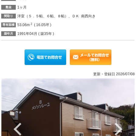
1ヶ月
敷金
洋室（５．５帖、６帖、８帖）、ＤＫ 南西向き
間取り
2
53.06m
( 16.05坪 )
専有面積
1991年04月 ( 築35年 )
築年月
更新・登録日 2026/07/08
Previous
Ne