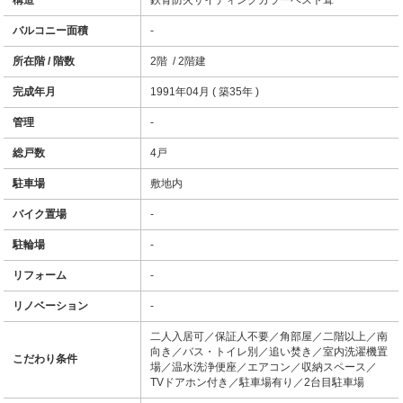
構造
鉄骨防火サイディングカラーベスト葺
バルコニー面積
-
所在階 / 階数
2階 / 2階建
完成年月
1991年04月 ( 築35年 )
管理
-
総戸数
4戸
駐車場
敷地内
バイク置場
-
駐輪場
-
リフォーム
-
リノベーション
-
二人入居可／保証人不要／角部屋／二階以上／南
向き／バス・トイレ別／追い焚き／室内洗濯機置
こだわり条件
場／温水洗浄便座／エアコン／収納スペース／
TVドアホン付き／駐車場有り／2台目駐車場