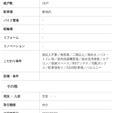
総戸数
18戸
駐車場
敷地内
バイク置場
-
駐輪場
-
リフォーム
-
リノベーション
-
保証人不要／角部屋／二階以上／南向き／バス・
トイレ別／室内洗濯機置場／温水洗浄便座／エア
こだわり条件
コン／収納スペース／BSアンテナ／宅配ボック
ス／駐車場有り／2台目駐車場／バルコニー
設備・条件
その他
現況 ・ 入居
空室 ・ -
取引態様
仲介