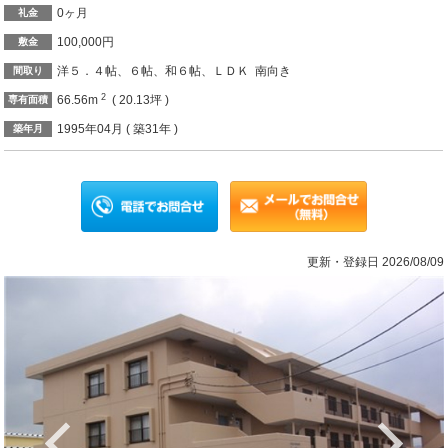
0ヶ月
礼金
100,000円
敷金
洋５．４帖、６帖、和６帖、ＬＤＫ 南向き
間取り
2
66.56m
( 20.13坪 )
専有面積
1995年04月 ( 築31年 )
築年月
更新・登録日 2026/08/09
Previous
Ne