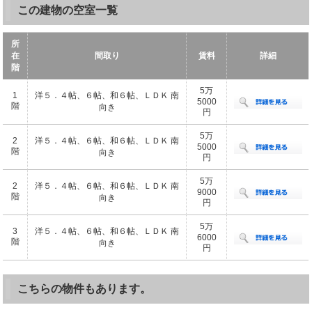
この建物の空室一覧
所
在
間取り
賃料
詳細
階
5万
1
洋５．４帖、６帖、和６帖、ＬＤＫ 南
5000
階
向き
円
5万
2
洋５．４帖、６帖、和６帖、ＬＤＫ 南
5000
階
向き
円
5万
2
洋５．４帖、６帖、和６帖、ＬＤＫ 南
9000
階
向き
円
5万
3
洋５．４帖、６帖、和６帖、ＬＤＫ 南
6000
階
向き
円
こちらの物件もあります。