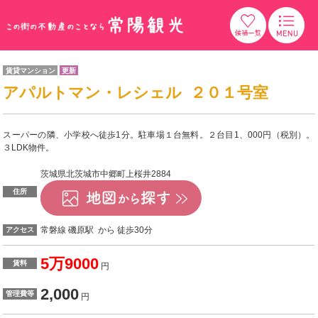
賃貸マンション
更新
アパルトマン・レシェル ２０１号室
スーパーの隣、小学校へ徒歩1分。駐車場１台無料。２台目1、000円（税別）。
３LDK物件。
茨城県北茨城市中郷町上桜井2884
住所
常磐線 磯原駅 から 徒歩30分
アクセス
5万9000
賃料
円
2,000
管理費等
円