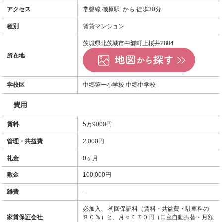
アクセス
常磐線 磯原駅 から 徒歩30分
種別
賃貸マンション
茨城県北茨城市中郷町上桜井2884
所在地
学校区
中郷第一小学校 中郷中学校
費用
賃料
5万9000円
管理・共益費
2,000円
礼金
0ヶ月
敷金
100,000円
雑費
-
必加入、 初回保証料（賃料・共益費・駐車料の
家賃保証会社
８０％）と、月々４７０円（口座自動振替・月額