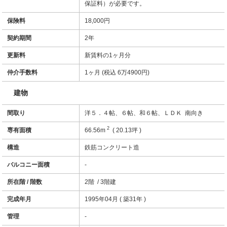
保証料）が必要です。
保険料
18,000円
契約期間
2年
更新料
新賃料の1ヶ月分
仲介手数料
1ヶ月 (税込 6万4900円)
建物
間取り
洋５．４帖、６帖、和６帖、ＬＤＫ 南向き
2
専有面積
66.56m
( 20.13坪 )
構造
鉄筋コンクリート造
バルコニー面積
-
所在階 / 階数
2階 / 3階建
完成年月
1995年04月 ( 築31年 )
管理
-