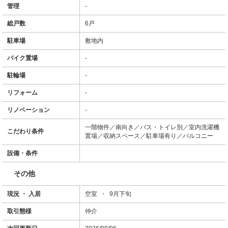
管理
-
総戸数
6戸
駐車場
敷地内
バイク置場
-
駐輪場
-
リフォーム
-
リノベーション
-
一階物件／南向き／バス・トイレ別／室内洗濯機
こだわり条件
置場／収納スペース／駐車場有り／バルコニー
設備・条件
その他
現況 ・ 入居
空室 ・ 9月下旬
取引態様
仲介