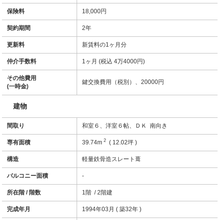
保険料
18,000円
契約期間
2年
更新料
新賃料の1ヶ月分
仲介手数料
1ヶ月 (税込 4万4000円)
その他費用
鍵交換費用（税別）、20000円
(一時金)
建物
間取り
和室６、洋室６帖、ＤＫ 南向き
2
専有面積
39.74m
( 12.02坪 )
構造
軽量鉄骨造スレート葺
バルコニー面積
-
所在階 / 階数
1階 / 2階建
完成年月
1994年03月 ( 築32年 )