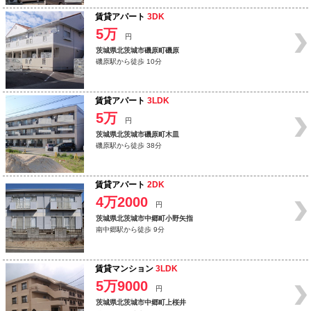
賃貸アパート
3DK
5万
円
茨城県北茨城市磯原町磯原
磯原駅から徒歩 10分
賃貸アパート
3LDK
5万
円
茨城県北茨城市磯原町木皿
磯原駅から徒歩 38分
賃貸アパート
2DK
4万2000
円
茨城県北茨城市中郷町小野矢指
南中郷駅から徒歩 9分
賃貸マンション
3LDK
5万9000
円
茨城県北茨城市中郷町上桜井