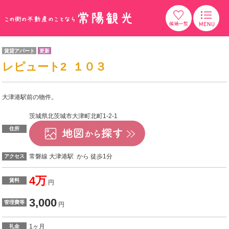
賃貸アパート
更新
レピュート2 １０３
大津港駅前の物件。
茨城県北茨城市大津町北町1-2-1
住所
常磐線 大津港駅 から 徒歩1分
アクセス
4万
賃料
円
3,000
管理費等
円
1ヶ月
礼金