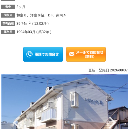
2ヶ月
敷金
和室６、洋室６帖、ＤＫ 南向き
間取り
2
39.74m
( 12.02坪 )
専有面積
1994年03月 ( 築32年 )
築年月
更新・登録日 2026/08/07
Previous
Ne