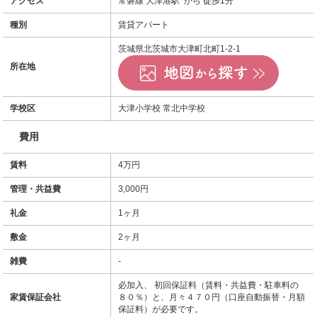
アクセス
常磐線 大津港駅 から 徒歩1分
種別
賃貸アパート
茨城県北茨城市大津町北町1-2-1
所在地
学校区
大津小学校 常北中学校
費用
賃料
4万円
管理・共益費
3,000円
礼金
1ヶ月
敷金
2ヶ月
雑費
-
必加入、 初回保証料（賃料・共益費・駐車料の
家賃保証会社
８０％）と、月々４７０円（口座自動振替・月額
保証料）が必要です。