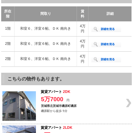
所在
賃
間取り
詳細
階
料
4万
1階
和室６、洋室６帖、ＤＫ 南向き
円
4万
2階
和室６、洋室６帖、ＤＫ 南向き
円
4万
2階
和室６、洋室６帖、ＤＫ 南向き
円
こちらの物件もあります。
賃貸アパート
2DK
5万7000
円
茨城県北茨城市磯原町磯原
磯原駅から徒歩 5分
賃貸アパート
2LDK