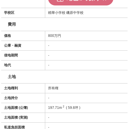
学校区
精華小学校 磯原中学校
費用
価格
800万円
公庫・融資
-
借地期間
-
地代
-
土地
土地権利
所有権
土地持分
-
2
土地面積 (公簿)
197.71m
( 59.8坪 )
土地面積 (実測)
-
私道負担面積
-