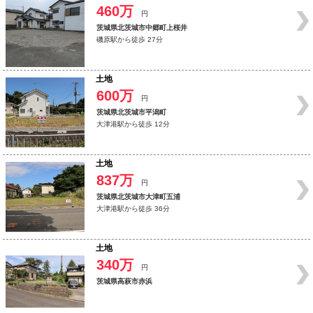
460万
円
茨城県北茨城市中郷町上桜井
磯原駅から徒歩 27分
土地
600万
円
茨城県北茨城市平潟町
大津港駅から徒歩 12分
土地
837万
円
茨城県北茨城市大津町五浦
大津港駅から徒歩 36分
土地
340万
円
茨城県高萩市赤浜