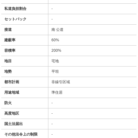
私道負担割合
-
セットバック
-
接道
南 公道
建蔽率
60%
容積率
200%
地目
宅地
地勢
平坦
都市計画
非線引区域
用途地域
準住居
防火
-
高度地区
-
国土法届出
-
その他法令上の制限
-