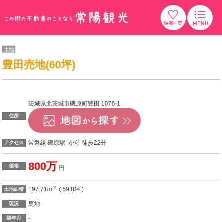
土地
豊田売地(60坪)
茨城県北茨城市磯原町豊田 1076-1
住所
常磐線 磯原駅 から 徒歩22分
アクセス
800万
価格
円
2
197.71m
( 59.8坪 )
土地面積
更地
現況
-
築年月