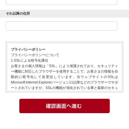
それ以降の住所
プライバシーポリシー
プライバシーポリシーについて
1.SSLによる暗号化通信
お客さまの個人情報は「SSL」により保護されており、セキュリティ
ー機能に対応したブラウザーを使用することで、お客さまの情報を自
動的に暗号化して送受信しています。当ウェブサイトのSSLは
Microsoft Internet Explorerバージョン11以降などのブラウザーでサポ
ートされていますが、SSLの機能が強化されている事と最新のセキュ
リティーバグの問題が解決されている事から、推奨ブラウザーをご使
用になることを推奨致します。当ウェブサイトでは、お客さまの個人
情報を安全に送受信するために高度な暗号化技術であるSSLを利用し
ています。ただし、お客様のご利用環境によっては、セキュリティの
警告画面が表示される不具合が起きる可能性がございますが、お客さ
まの情報は正常に暗号化されて送受信されております。
2.クッキー(cookie)の使用