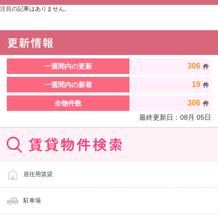
注目の記事はありません。
306
一週間内の更新
件
19
一週間内の新着
件
306
全物件数
件
最終更新日：
08
月
05
日
居住用賃貸
駐車場