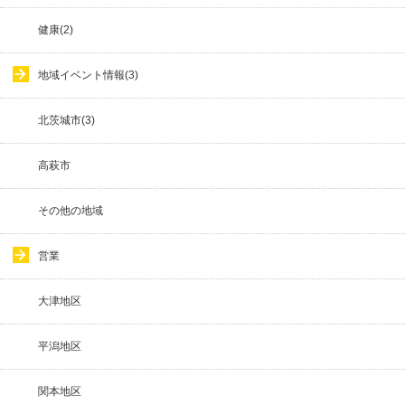
健康(2)
地域イベント情報(3)
北茨城市(3)
高萩市
その他の地域
営業
大津地区
平潟地区
関本地区