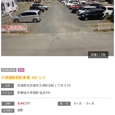
Previous
N
画像
1
/
2
枚
賃貸駐車場
更新
大津港駅前駐車場 NO.１０
茨城県北茨城市大津町北町１丁目 3-10
住所
常磐線大津港駅 徒歩3分
アクセス
0.44
万円
0ヶ月 ・ 0ヶ月
賃料
敷 ・礼
0
円
管理費等