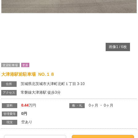
画像
1
/
6
枚
賃貸駐車場
更新
大津港駅前駐車場 NO.１８
茨城県北茨城市大津町北町１丁目 3-10
住所
常磐線大津港駅 徒歩3分
アクセス
0.44
万円
0ヶ月 ・ 0ヶ月
賃料
敷 ・礼
0
円
管理費等
空あり
現況