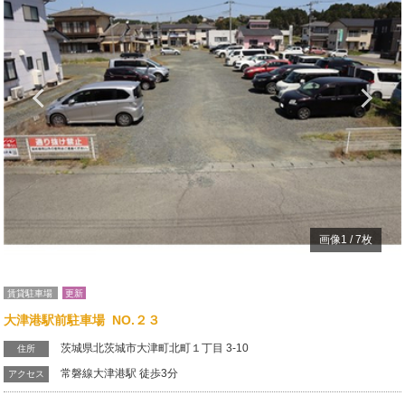
Previous
N
画像
1
/
7
枚
賃貸駐車場
更新
大津港駅前駐車場 NO.２３
茨城県北茨城市大津町北町１丁目 3-10
住所
常磐線大津港駅 徒歩3分
アクセス