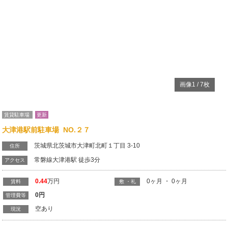
0.44
万円
0ヶ月 ・ 0ヶ月
賃料
敷 ・礼
0
円
管理費等
空あり
現況
Previous
N