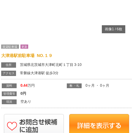
常磐線大津港駅 徒歩3分
アクセス
0.44
万円
0ヶ月 ・ 0ヶ月
賃料
敷 ・礼
0
円
管理費等
空あり
現況
Previous
N