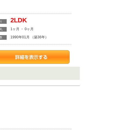
2LDK
り
1ヶ月 ・ 0ヶ月
・礼
1990年01月 （築36年）
数