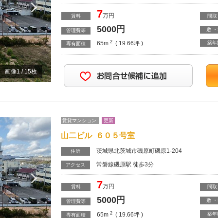
Next
7
万円
賃料
間取
5000
円
敷 
管理費等
2
65m
( 19.66坪 )
築年
専有面積
画像
1
/
15
枚
賃貸マンション
更新
山二ビル ６０５号室
茨城県北茨城市磯原町磯原1-204
住所
常磐線磯原駅 徒歩3分
Next
アクセス
7
万円
賃料
間取
5000
円
敷 
管理費等
2
65m
( 19.66坪 )
築年
専有面積