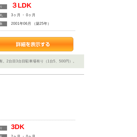
３LDK
り
3ヶ月 ・ 0ヶ月
・礼
2001年06月 （築25年）
数
2台目3台目駐車場有り（1台5、500円）。
3DK
り
2ヶ月 ・ 0ヶ月
・礼