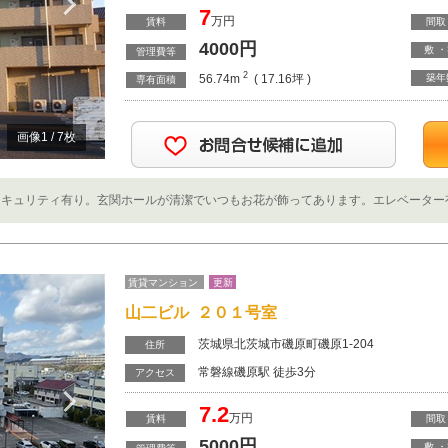
Next
7
万円
賃料
間取
4000
円
敷 
管理費等
2
56.74m
( 17.16坪 )
築年
専有面積
画像
1
/
7
枚
キュリティ有り。玄関ホールが清潔でいつもお花が飾ってあります。エレベーター有。
賃貸マンション
更新
山二ビル ２０１号室
茨城県北茨城市磯原町磯原1-204
住所
常磐線磯原駅 徒歩3分
Next
アクセス
7.2
万円
賃料
間取
5000
円
敷 