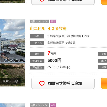
賃貸マンション
更新
山二ビル ４０３号室
茨城県北茨城市磯原町磯原1-204
住所
常磐線磯原駅 徒歩3分
Next
アクセス
7
万円
賃料
間取
5000
円
敷 
管理費等
2
65m
( 19.66坪 )
築年
専有面積
画像
1
/
19
枚
賃貸マンション
更新