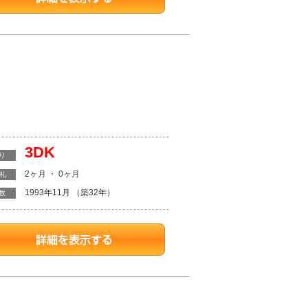
3DK
り
2ヶ月 ・ 0ヶ月
・礼
1993年11月 （築32年）
数