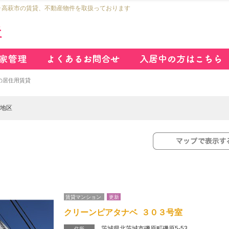
市･高萩市の賃貸、不動産物件を取扱っております
の居住用賃貸
原地区
賃貸マンション
更新
クリーンピアタナベ ３０３号室
茨城県北茨城市磯原町磯原5-53
住所