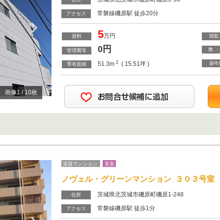
常磐線磯原駅 徒歩20分
Next
アクセス
5
万円
賃料
間取
0
円
敷 
管理費等
2
51.3m
( 15.51坪 )
築年
専有面積
画像
1
/
10
枚
賃貸マンション
更新
ノヴェル・グリーンマンション ３０３号室
茨城県北茨城市磯原町磯原1-248
住所
常磐線磯原駅 徒歩1分
アクセス