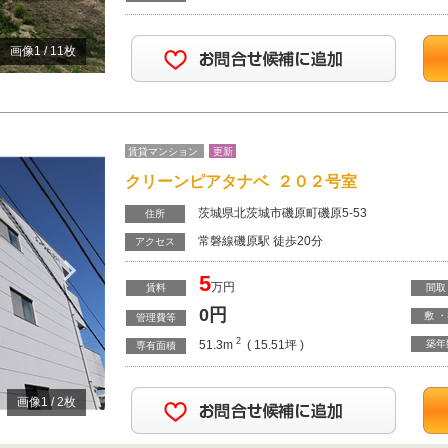
画像
1
/
11
枚
賃貸マンション
更新
クリーンピアタナベ ２０２号室
茨城県北茨城市磯原町磯原5-53
住所
常磐線磯原駅 徒歩20分
Next
アクセス
5
万円
賃料
間取
0
円
敷 
管理費等
2
51.3m
( 15.51坪 )
築年
専有面積
画像
1
/
2
枚