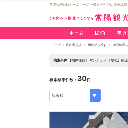
常陽観光(株)ホームページ〜磯原を中心に北茨城
トップ
居住用賃貸
地域から探す
磯原地区 
検索条件
【物件種目】 マンション 【地域】磯
30
検索結果件数：
件