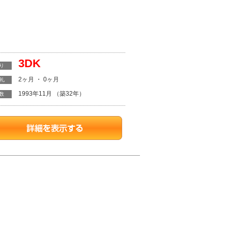
3DK
り
2ヶ月 ・ 0ヶ月
・礼
1993年11月 （築32年）
数