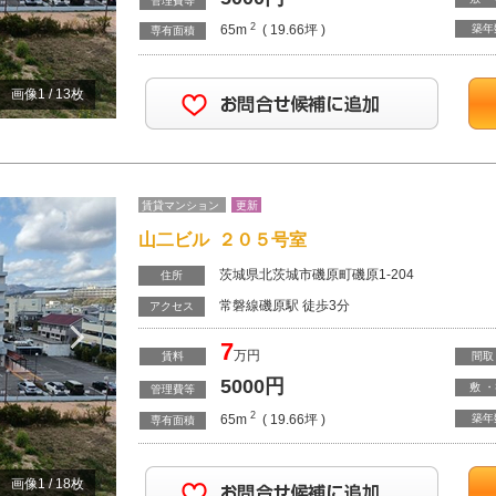
管理費等
2
65m
( 19.66坪 )
築年
専有面積
画像
1
/
13
枚
賃貸マンション
更新
山二ビル ２０５号室
茨城県北茨城市磯原町磯原1-204
住所
常磐線磯原駅 徒歩3分
Next
アクセス
7
万円
賃料
間取
5000
円
敷 
管理費等
2
65m
( 19.66坪 )
築年
専有面積
画像
1
/
18
枚