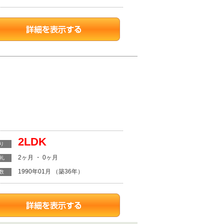
2LDK
り
2ヶ月 ・ 0ヶ月
・礼
1990年01月 （築36年）
数