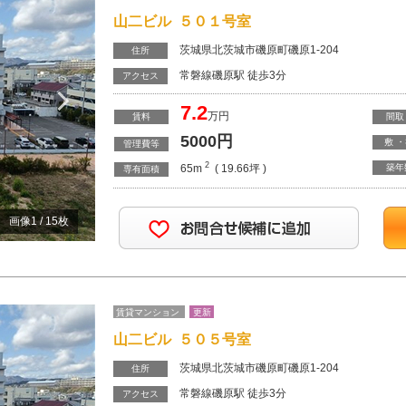
山二ビル ５０１号室
茨城県北茨城市磯原町磯原1-204
住所
常磐線磯原駅 徒歩3分
Next
アクセス
7.2
万円
賃料
間取
5000
円
敷 
管理費等
2
65m
( 19.66坪 )
築年
専有面積
画像
1
/
15
枚
賃貸マンション
更新
山二ビル ５０５号室
茨城県北茨城市磯原町磯原1-204
住所
常磐線磯原駅 徒歩3分
アクセス