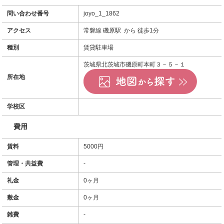
問い合わせ番号
joyo_1_1862
アクセス
常磐線 磯原駅 から 徒歩1分
種別
賃貸駐車場
茨城県北茨城市磯原町本町３－５－１
所在地
学校区
費用
賃料
5000円
管理・共益費
-
礼金
0ヶ月
敷金
0ヶ月
雑費
-