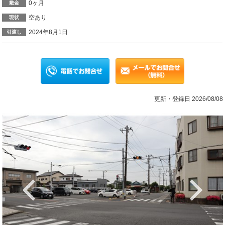
0ヶ月
敷金
空あり
現状
2024年8月1日
引渡し
更新・登録日 2026/08/08
Previous
Ne