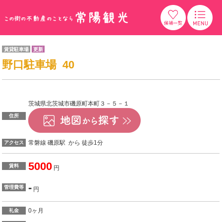
賃貸駐車場
更新
野口駐車場 40
茨城県北茨城市磯原町本町３－５－１
住所
常磐線 磯原駅 から 徒歩1分
アクセス
5000
賃料
円
-
管理費等
円
0ヶ月
礼金