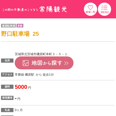
賃貸駐車場
更新
野口駐車場 25
茨城県北茨城市磯原町本町３－５－１
住所
常磐線 磯原駅 から 徒歩1分
アクセス
5000
賃料
円
-
管理費等
円
0ヶ月
礼金