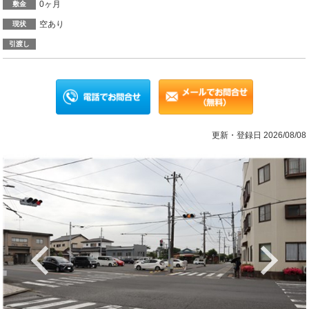
0ヶ月
敷金
空あり
現状
引渡し
更新・登録日 2026/08/08
Previous
Ne