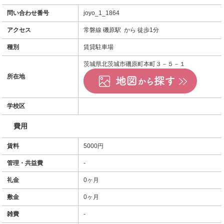
問い合わせ番号
joyo_1_1864
アクセス
常磐線 磯原駅 から 徒歩1分
種別
賃貸駐車場
茨城県北茨城市磯原町本町３－５－１
所在地
学校区
費用
賃料
5000円
管理・共益費
-
礼金
0ヶ月
敷金
0ヶ月
雑費
-