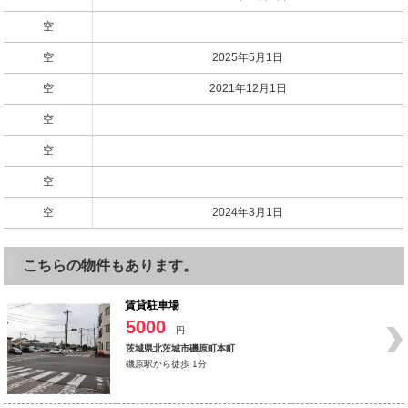
空
空
2025年5月1日
空
2021年12月1日
空
空
空
空
2024年3月1日
こちらの物件もあります。
賃貸駐車場
5000
円
茨城県北茨城市磯原町本町
磯原駅から徒歩 1分