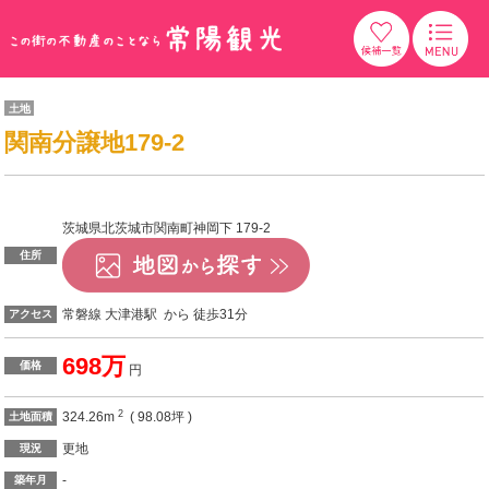
土地
関南分譲地179-2
茨城県北茨城市関南町神岡下 179-2
住所
常磐線 大津港駅 から 徒歩31分
アクセス
698万
価格
円
2
324.26m
( 98.08坪 )
土地面積
更地
現況
-
築年月