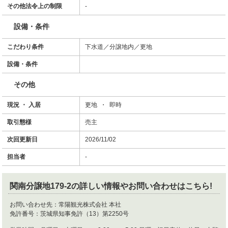
その他法令上の制限
-
設備・条件
こだわり条件
下水道／分譲地内／更地
設備・条件
その他
現況 ・ 入居
更地 ・ 即時
取引態様
売主
次回更新日
2026/11/02
担当者
-
関南分譲地179-2
の詳しい情報やお問い合わせはこちら!
お問い合わせ先：
常陽観光株式会社 本社
免許番号：
茨城県知事免許（13）第2250号