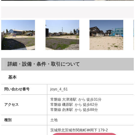
詳細・設備・条件・取引について
基本
問い合わせ番号
joyo_4_61
常磐線 大津港駅 から 徒歩31分
アクセス
常磐線 磯原駅 から 徒歩62分
常磐線 勿来駅 から 徒歩88分
種別
土地
茨城県北茨城市関南町神岡下 179-2