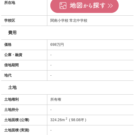
所在地
学校区
関南小学校 常北中学校
費用
価格
698万円
公庫・融資
-
借地期間
-
地代
-
土地
土地権利
所有権
土地持分
-
2
土地面積 (公簿)
324.26m
( 98.08坪 )
土地面積 (実測)
-