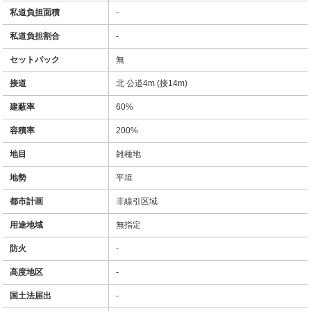
私道負担面積
-
私道負担割合
-
セットバック
無
接道
北 公道4m (接14m)
建蔽率
60%
容積率
200%
地目
雑種地
地勢
平坦
都市計画
非線引区域
用途地域
無指定
防火
-
高度地区
-
国土法届出
-